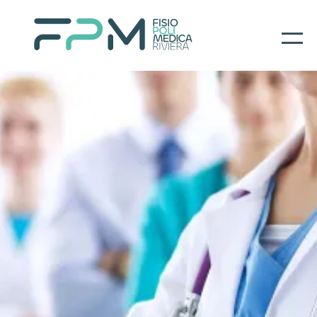
Home
I nostri servizi
About
Per il paziente
Prenotazioni
Contatti