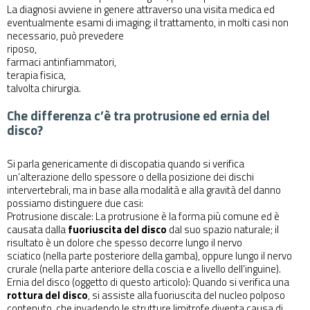
La diagnosi avviene in genere attraverso una visita medica ed
eventualmente esami di imaging; il trattamento, in molti casi non
necessario, può prevedere
riposo,
farmaci antinfiammatori,
terapia fisica,
talvolta chirurgia.
Che differenza c’è tra protrusione ed ernia del
disco?
Si parla genericamente di
discopatia
quando si verifica
un’alterazione dello spessore o della posizione dei dischi
intervertebrali, ma in base alla modalità e alla gravità del danno
possiamo distinguere due casi:
Protrusione discale: La protrusione è la forma più comune ed è
causata dalla
fuoriuscita del disco
dal suo spazio naturale; il
risultato è un dolore che spesso decorre lungo il nervo
sciatico (nella parte posteriore della gamba), oppure lungo il nervo
crurale (nella parte anteriore della coscia e a livello dell’inguine).
Ernia del disco (oggetto di questo articolo): Quando si verifica una
rottura del disco
, si assiste alla fuoriuscita del nucleo polposo
contenuto, che invadendo le strutture limitrofe diventa causa di