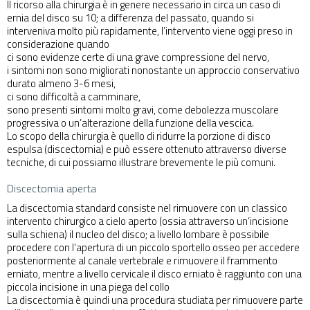
Il ricorso alla chirurgia è in genere necessario in circa un caso di
ernia del disco su 10; a differenza del passato, quando si
interveniva molto più rapidamente, l’intervento viene oggi preso in
considerazione quando
ci sono evidenze certe di una grave compressione del nervo,
i sintomi non sono migliorati nonostante un approccio conservativo
durato almeno 3-6 mesi,
ci sono difficoltà a camminare,
sono presenti sintomi molto gravi, come debolezza muscolare
progressiva o un’alterazione della funzione della vescica.
Lo scopo della chirurgia è quello di ridurre la porzione di disco
espulsa (discectomia) e può essere ottenuto attraverso diverse
tecniche, di cui possiamo illustrare brevemente le più comuni.
Discectomia aperta
La discectomia standard consiste nel rimuovere con un classico
intervento chirurgico a cielo aperto (ossia attraverso un’incisione
sulla schiena) il nucleo del disco; a livello lombare è possibile
procedere con l’apertura di un piccolo sportello osseo per accedere
posteriormente al canale vertebrale e rimuovere il frammento
erniato, mentre a livello cervicale il disco erniato è raggiunto con una
piccola incisione in una piega del collo
La discectomia è quindi una procedura studiata per rimuovere parte