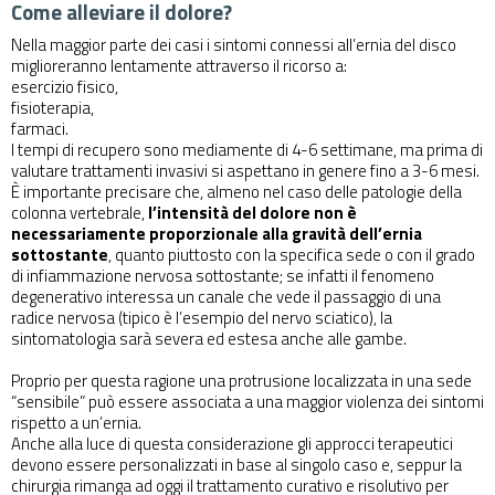
Come alleviare il dolore?
Nella maggior parte dei casi i sintomi connessi all’ernia del disco
miglioreranno lentamente attraverso il ricorso a:
esercizio fisico,
fisioterapia,
farmaci.
I tempi di recupero sono mediamente di 4-6 settimane, ma prima di
valutare trattamenti invasivi si aspettano in genere fino a 3-6 mesi.
È importante precisare che, almeno nel caso delle patologie della
colonna vertebrale,
l’intensità del dolore non è
necessariamente proporzionale alla gravità dell’ernia
sottostante
, quanto piuttosto con la specifica sede o con il grado
di infiammazione nervosa sottostante; se infatti il fenomeno
degenerativo interessa un canale che vede il passaggio di una
radice nervosa (tipico è l’esempio del nervo sciatico), la
sintomatologia sarà severa ed estesa anche alle gambe.
Proprio per questa ragione una protrusione localizzata in una sede
“sensibile” può essere associata a una maggior violenza dei sintomi
rispetto a un’ernia.
Anche alla luce di questa considerazione gli approcci terapeutici
devono essere personalizzati in base al singolo caso e, seppur la
chirurgia rimanga ad oggi il trattamento curativo e risolutivo per