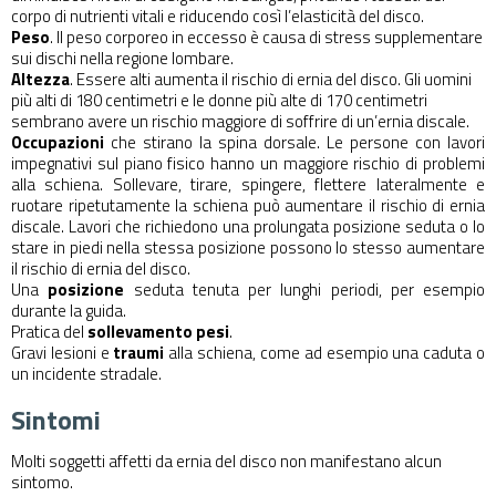
corpo di nutrienti vitali e riducendo così l’elasticità del disco.
Peso
. Il peso corporeo in eccesso è causa di stress supplementare
sui dischi nella regione lombare.
Altezza
. Essere alti aumenta il rischio di ernia del disco. Gli uomini
più alti di 180 centimetri e le donne più alte di 170 centimetri
sembrano avere un rischio maggiore di soffrire di un’ernia discale.
Occupazioni
che stirano la spina dorsale. Le persone con lavori
impegnativi sul piano fisico hanno un maggiore rischio di problemi
alla schiena. Sollevare, tirare, spingere, flettere lateralmente e
ruotare ripetutamente la schiena può aumentare il rischio di ernia
discale. Lavori che richiedono una prolungata posizione seduta o lo
stare in piedi nella stessa posizione possono lo stesso aumentare
il rischio di ernia del disco.
Una
posizione
seduta tenuta per lunghi periodi, per esempio
durante la guida.
Pratica del
sollevamento pesi
.
Gravi lesioni e
traumi
alla schiena, come ad esempio una caduta o
un incidente stradale.
Sintomi
Molti soggetti affetti da ernia del disco non manifestano alcun
sintomo.