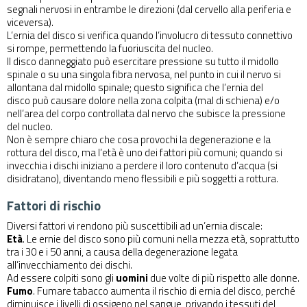
segnali nervosi in entrambe le direzioni (dal cervello alla periferia e
viceversa).
L’ernia del disco si verifica quando l’involucro di tessuto connettivo
si rompe, permettendo la fuoriuscita del nucleo.
Il disco danneggiato può esercitare pressione su tutto il midollo
spinale o su una singola fibra nervosa, nel punto in cui il nervo si
allontana dal midollo spinale; questo significa che l’ernia del
disco può causare dolore nella zona colpita (mal di schiena) e/o
nell’area del corpo controllata dal nervo che subisce la pressione
del nucleo.
Non è sempre chiaro che cosa provochi la degenerazione e la
rottura del disco, ma l’età è uno dei fattori più comuni; quando si
invecchia i dischi iniziano a perdere il loro contenuto d’acqua (si
disidratano), diventando meno flessibili e più soggetti a rottura.
Fattori di rischio
Diversi fattori vi rendono più suscettibili ad un’ernia discale:
Età
. Le ernie del disco sono più comuni nella mezza età, soprattutto
tra i 30 e i 50 anni, a causa della degenerazione legata
all’invecchiamento dei dischi.
Ad essere colpiti sono gli
uomini
due volte di più rispetto alle donne.
Fumo
. Fumare tabacco aumenta il rischio di ernia del disco, perché
diminuisce i livelli di ossigeno nel sangue, privando i tessuti del