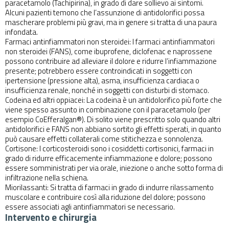
paracetamolo (Tachipirina), in grado di dare sollievo ai sintomi.
Alcuni pazienti temono che l’assunzione di antidolorifici possa
mascherare problemi più gravi, ma in genere si tratta di una paura
infondata.
Farmaci antinfiammatori non steroidei: I farmaci antinfiammatori
non steroidei (FANS), come ibuprofene, diclofenac e naprossene
possono contribuire ad alleviare il dolore e ridurre l’infiammazione
presente; potrebbero essere controindicati in soggetti con
ipertensione (pressione alta), asma, insufficienza cardiaca o
insufficienza renale, nonché in soggetti con disturbi di stomaco.
Codeina ed altri oppiacei: La codeina è un antidolorifico più forte che
viene spesso assunto in combinazione con il paracetamolo (per
esempio CoEfferalgan®). Di solito viene prescritto solo quando altri
antidolorifici e FANS non abbiano sortito gli effetti sperati, in quanto
può causare effetti collaterali come stitichezza e sonnolenza.
Cortisone: I corticosteroidi sono i cosiddetti cortisonici, farmaci in
grado di ridurre efficacemente infiammazione e dolore; possono
essere somministrati per via orale, iniezione o anche sotto forma di
infiltrazione nella schiena.
Miorilassanti: Si tratta di farmaci in grado di indurre rilassamento
muscolare e contribuire così alla riduzione del dolore; possono
essere associati agli antinfiammatori se necessario.
Intervento e chirurgia