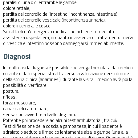
paralisi di una o di entrambe le gambe,
dolore rettale,
perdita del controllo dell’intestino (incontinenza intestinale),
perdita del controllo vescicale (incontinenza urinaria),
dolore interno alle cosce.
Si tratta di un’emergenza medica che richiede immediata
assistenza ospedaliera, in quanto in assenza di trattamento i nervi
di vescica e intestino possono danneggiarsi irrimediabilmente.
Diagnosi
In molti casi la diagnosi è possibile che venga formulata dal medico
curante o dallo specialista attraverso la valutazione dei sintomi e
della storia clinica (anamnesi); durante la visita il medico avrà poi la
possibilità di verificare:
postura,
riflessi,
forza muscolare,
capacità di camminare,
sensazioni avvertite a livello degli arti.
Potrebbe poi procedere ad alcuni test ambulatoriali, tra cui:
Test di flessione della coscia a gamba tesa, in cui il paziente è
sdraiato o seduto e il medico lentamente alza le gambe (una alla
volta) per valutare se la manovra sia causa di dolore. Questo test è