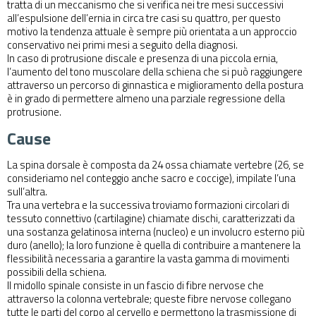
tratta di un meccanismo che si verifica nei tre mesi successivi
all’espulsione dell’ernia in circa tre casi su quattro, per questo
motivo la tendenza attuale è sempre più orientata a un approccio
conservativo nei primi mesi a seguito della diagnosi.
In caso di protrusione discale e presenza di una piccola ernia,
l’aumento del tono muscolare della schiena che si può raggiungere
attraverso un percorso di ginnastica e miglioramento della postura
è in grado di permettere almeno una parziale regressione della
protrusione.
Cause
La spina dorsale è composta da 24 ossa chiamate vertebre (26, se
consideriamo nel conteggio anche sacro e coccige), impilate l’una
sull’altra.
Tra una vertebra e la successiva troviamo formazioni circolari di
tessuto connettivo (cartilagine) chiamate dischi, caratterizzati da
una sostanza gelatinosa interna (nucleo) e un involucro esterno più
duro (anello); la loro funzione è quella di contribuire a mantenere la
flessibilità necessaria a garantire la vasta gamma di movimenti
possibili della schiena.
Il midollo spinale consiste in un fascio di fibre nervose che
attraverso la colonna vertebrale; queste fibre nervose collegano
tutte le parti del corpo al cervello e permettono la trasmissione di