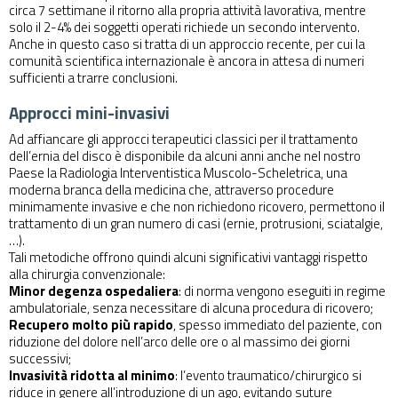
circa 7 settimane il ritorno alla propria attività lavorativa, mentre
solo il 2-4% dei soggetti operati richiede un secondo intervento.
Anche in questo caso si tratta di un approccio recente, per cui la
comunità scientifica internazionale è ancora in attesa di numeri
sufficienti a trarre conclusioni.
Approcci mini-invasivi
Ad affiancare gli approcci terapeutici classici per il trattamento
dell’ernia del disco è disponibile da alcuni anni anche nel nostro
Paese la Radiologia Interventistica Muscolo-Scheletrica, una
moderna branca della medicina che, attraverso procedure
minimamente invasive e che non richiedono ricovero, permettono il
trattamento di un gran numero di casi (ernie, protrusioni, sciatalgie,
…).
Tali metodiche offrono quindi alcuni significativi vantaggi rispetto
alla chirurgia convenzionale:
Minor degenza ospedaliera
: di norma vengono eseguiti in regime
ambulatoriale, senza necessitare di alcuna procedura di ricovero;
Recupero molto più rapido
, spesso immediato del paziente, con
riduzione del dolore nell’arco delle ore o al massimo dei giorni
successivi;
Invasività ridotta al minimo
: l’evento traumatico/chirurgico si
riduce in genere all’introduzione di un ago, evitando suture