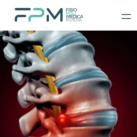
Home
I nostri servizi
About
Per il paziente
Prenotazioni
Contatti