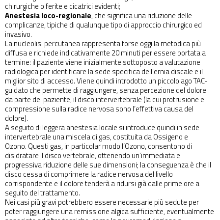
chirurgiche o ferite e cicatrici evidenti;
Anestesia loco-regionale
, che significa una riduzione delle
complicanze, tipiche di qualunque tipo di approccio chirurgico ed
invasivo.
La nucleolisi percutanea rappresenta forse oggi la metodica più
diffusa e richiede indicativamente 20 minuti per essere portata a
termine: il paziente viene inizialmente sottoposto a valutazione
radiologica per identificare la sede specifica dell’ernia discale e il
miglior sito di accesso. Viene quindi introdotto un piccolo ago TAC-
guidato che permette di raggiungere, senza percezione del dolore
da parte del paziente, il disco intervertebrale (la cui protrusione e
compressione sulla radice nervosa sono l’effettiva causa del
dolore).
A seguito di leggera anestesia locale si introduce quindi in sede
intervertebrale una miscela di gas, costituita da Ossigeno e
Ozono. Questi gas, in particolar modo l’Ozono, consentono di
disidratare il disco vertebrale, ottenendo un’immediata e
progressiva riduzione delle sue dimensioni; la conseguenza è che il
disco cessa di comprimere la radice nervosa del livello
corrispondente e il dolore tenderà a ridursi già dalle prime ore a
seguito del trattamento.
Nei casi più gravi potrebbero essere necessarie più sedute per
poter raggiungere una remissione algica sufficiente, eventualmente