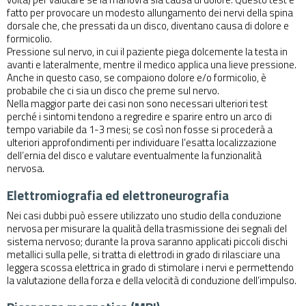
fatto per provocare un modesto allungamento dei nervi della spina
dorsale che, che pressati da un disco, diventano causa di dolore e
formicolio.
Pressione sul nervo, in cui il paziente piega dolcemente la testa in
avanti e lateralmente, mentre il medico applica una lieve pressione.
Anche in questo caso, se compaiono dolore e/o formicolio, è
probabile che ci sia un disco che preme sul nervo.
Nella maggior parte dei casi non sono necessari ulteriori test
perché i sintomi tendono a regredire e sparire entro un arco di
tempo variabile da 1-3 mesi; se così non fosse si procederà a
ulteriori approfondimenti per individuare l’esatta localizzazione
dell’ernia del disco e valutare eventualmente la funzionalità
nervosa.
Elettromiografia ed elettroneurografia
Nei casi dubbi può essere utilizzato uno
studio della conduzione
nervosa
per misurare la qualità della trasmissione dei segnali del
sistema nervoso; durante la prova saranno applicati piccoli dischi
metallici sulla pelle, si tratta di elettrodi in grado di rilasciare una
leggera scossa elettrica in grado di stimolare i nervi e permettendo
la valutazione della forza e della velocità di conduzione dell’impulso.