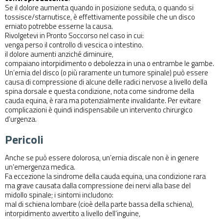
Se il dolore aumenta quando in posizione seduta, o quando si
tossisce/starnutisce, è effettivamente possibile che un disco
erniato potrebbe esserne la causa.
Rivolgetevi in Pronto Soccorso nel caso in cui:
venga perso il controllo di vescica o intestino.
il dolore aumenti anziché diminuire,
compaiano intorpidimento o debolezza in una o entrambe le gambe.
Un’ernia del disco (o più raramente un tumore spinale) può essere
causa di compressione di alcune delle radici nervose a livello della
spina dorsale e questa condizione, nota come sindrome della
cauda equina, è rara ma potenzialmente invalidante. Per evitare
complicazioni è quindi indispensabile un intervento chirurgico
d’urgenza.
Pericoli
Anche se può essere dolorosa, un’ernia discale non è in genere
un’emergenza medica.
Fa eccezione la sindrome della cauda equina, una condizione rara
ma grave causata dalla compressione dei nervi alla base del
midollo spinale; i sintomi includono:
mal di schiena lombare (cioè della parte bassa della schiena),
intorpidimento avvertito a livello dell’inguine,