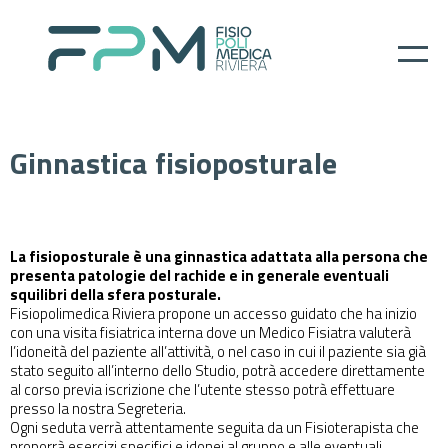
Home
Ginnastica fisioposturale
I nostri servizi
About
La fisioposturale è una ginnastica adattata alla persona che
presenta patologie del rachide e in generale eventuali
squilibri della sfera posturale.
Per il paziente
Fisiopolimedica Riviera propone un accesso guidato che ha inizio
con una visita fisiatrica interna dove un Medico Fisiatra valuterà
Prenotazioni
l’idoneità del paziente all’attività, o nel caso in cui il paziente sia già
stato seguito all’interno dello Studio, potrà accedere direttamente
al corso previa iscrizione che l’utente stesso potrà effettuare
Contatti
presso la nostra Segreteria.
Ogni seduta verrà attentamente seguita da un Fisioterapista che
proporrà esercizi specifici e idonei al gruppo e alle eventuali