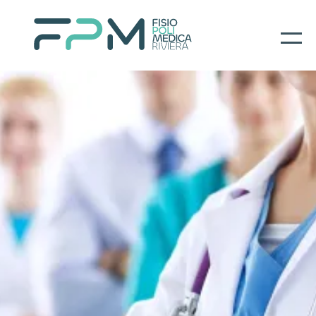
Home
I nostri servizi
About
Per il paziente
Prenotazioni
Contatti