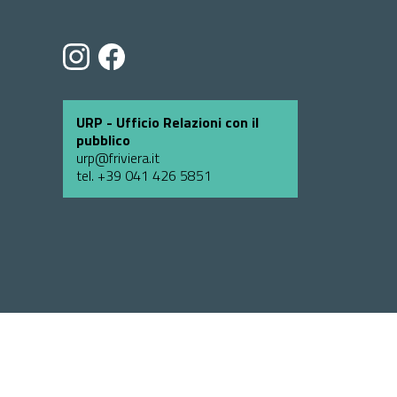
URP - Ufficio Relazioni con il
pubblico
urp@friviera.it
tel. +39 041 426 5851