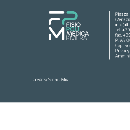
Piazza 
(Venezi
info@fri
tel. +3
fax. +
P.IVA 
Cap. S
Privacy
Amminis
Credits: Smart Mix