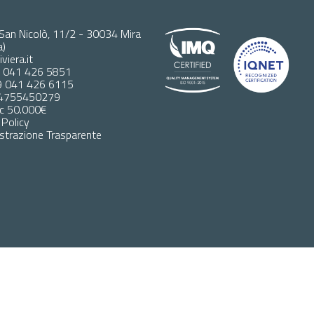
San Nicolò, 11/2 - 30034 Mira
a)
viera.it
9 041 426 5851
39 041 426 6115
04755450279
oc 50.000€
 Policy
trazione Trasparente