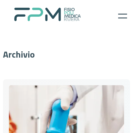
Home
Archivio
I nostri servizi
About
Per il paziente
Prenotazioni
Contatti