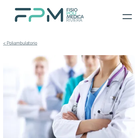
< Poliambulatorio
Home
I nostri servizi
About
Per il paziente
Prenotazioni
Contatti