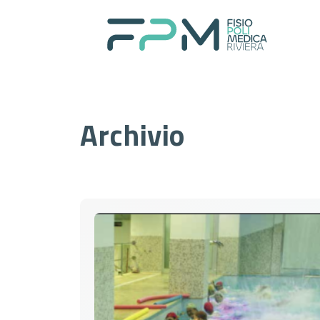
Home
Archivio
I nostri servizi
About
Per il paziente
Prenotazioni
Contatti