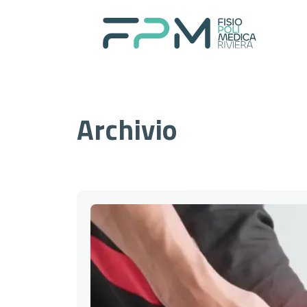
Home
Archivio
I nostri servizi
About
Per il paziente
Prenotazioni
Contatti