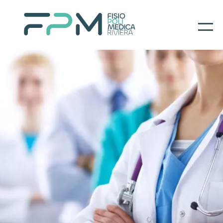
Home
I nostri servizi
About
Per il paziente
Prenotazioni
Contatti